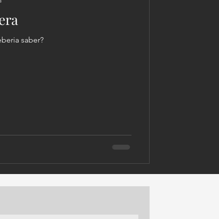
a
era
eberia saber?