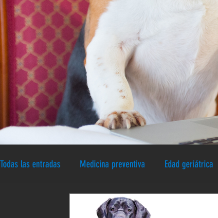
Todas las entradas
Medicina preventiva
Edad geriátrica
Patologías caninas