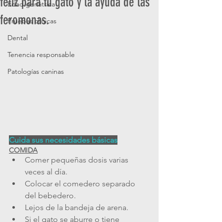
feliz para tu gato y la ayuda de las
Edad geriátrica
feromonas.
Pruebas clínicas
Dental
Tenencia responsable
Patologías caninas
Cuida sus necesidades básicas
COMIDA
Comer pequeñas dosis varias 
veces al día.
Colocar el comedero separado 
del bebedero.
Lejos de la bandeja de arena.
Si el gato se aburre o tiene 