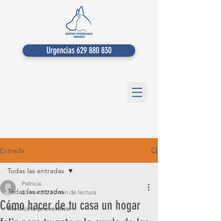
Urgencias 629 880 830
Entrada
Todas las entradas
Patricia.
Todas las entradas
23 nov 2023
2 min de lectura
Cómo hacer de tu casa un hogar
Medicina preventiva