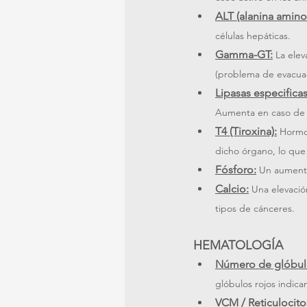
ALT (alanina aminot
células hepáticas.
Gamma-GT:
La elev
(problema de evacuaci
Lipasas especifica
Aumenta en caso de i
T4 (Tiroxina):
Hormon
dicho órgano, lo que 
Fósforo:
Un aumento 
Calcio:
Una elevació
tipos de cánceres.
HEMATOLOGÍA
Número de glóbul
glóbulos rojos indica
VCM / Reticulocito