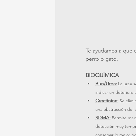
Te ayudamos a que e
perro o gato.
BIOQUÍMICA
Bun/Urea:
La urea s
indicar un deterioro
Creatinina:
Se elimi
una obstrucción de las
SDMA:
Permite medi
detección muy tempra
conservar lo mejor pos