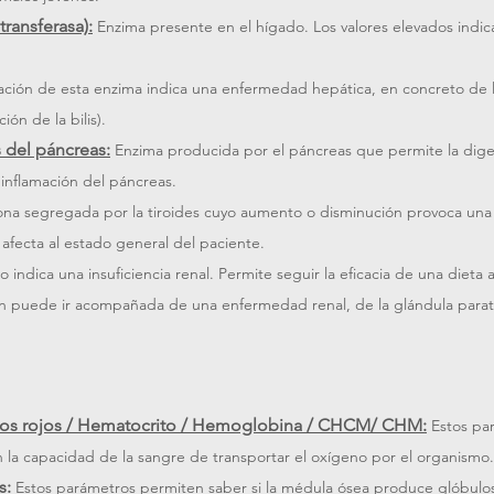
ransferasa):
Enzima presente en el hígado. Los valores elevados indica
ación de esta enzima indica una enfermedad hepática, en concreto de la 
ón de la bilis).
s del páncreas:
Enzima producida por el páncreas que permite la diges
nflamación del páncreas. 
a segregada por la tiroides cuyo aumento o disminución provoca una 
afecta al estado general del paciente.
indica una insuficiencia renal. Permite seguir la eficacia de una dieta a
n puede ir acompañada de una enfermedad renal, de la glándula parati
os rojos / Hematocrito / Hemoglobina / CHCM/ CHM:
Estos pa
n la capacidad de la sangre de transportar el oxígeno por el organismo.
s:
Estos parámetros permiten saber si la médula ósea produce glóbulos 