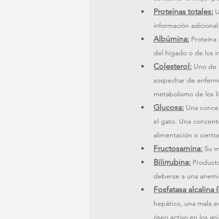
Proteínas totales:
U
información adicional
Albúmina:
Proteína
del hígado o de los i
Colesterol:
Uno de l
sospechar de enferme
metabolismo de los lí
Glucosa:
Una concen
el gato. Una concent
alimentación o ciert
Fructosamina:
Su m
Bilirrubina:
Producto
deberse a una anemi
Fosfatasa alcalina (
hepático, una mala e
óseo activo en los an