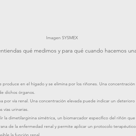
Imagen SYSMEX
ntiendas qué medimos y para qué cuando hacemos una a
e produce en el hígado y se elimina por los riñones. Una concentració
 de dichos órganos.
na por vía renal. Una concentración elevada puede indicar un deterioro 
 vías urinarias.
r la dimetilarginina simétrica, un biomarcador específico del riñón que 
na de la enfermedad renal y permite aplicar un protocolo terapéutico
ible la función renal.